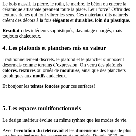
Le bois massif, la pierre, le rotin, le marbre, le béton ou encore la
céramique artisanale prennent toute la place. Leur force? Offrir des
textures riches qui font vibrer les sens. Ces matériaux dits naturels
créent des décors à la fois
élégants
et
durables
,
loin du plastique
.
Résultat :
des intérieurs sophistiqués, davantage chargés, mais
toujours chaleureux.
4. Les plafonds et planchers mis en valeur
Traditionnellement discrets, le plafond et le plancher s’imposent
désormais comme terrains d’expression. On verra des plafonds
colorés
,
texturés
ou ornés de
moulures
, ainsi que des planchers
graphiques aux
motifs
audacieux.
Et bonjour les
teintes foncées
pour ces surfaces!
5. Les espaces multifonctionnels
Le design intérieur évolue au même rythme que les modes de vie.
Avec l’
évolution du télétravail
et les
dimensions
des logis de plus
en plus
restreintes
, les espaces sont optimisés. Depuis 2020, on